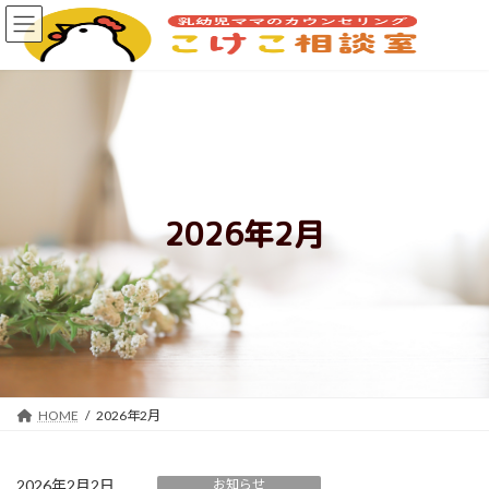
コ
ナ
ン
ビ
テ
ゲ
ン
ー
ツ
シ
へ
ョ
ス
ン
キ
に
ッ
移
プ
動
2026年2月
HOME
2026年2月
2026年2月2日
お知らせ